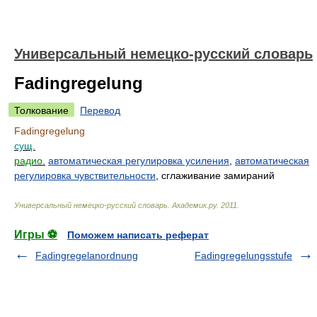
Универсальный немецко-русский словарь
Fadingregelung
Толкование
Перевод
Fadingregelung
сущ.
радио.
автоматическая регулировка усиления
,
автоматическая
регулировка чувствительности
, сглаживание замираний
Универсальный немецко-русский словарь
.
Академик.ру
.
2011
.
Игры ⚽
Поможем написать реферат
Fadingregelanordnung
Fadingregelungsstufe